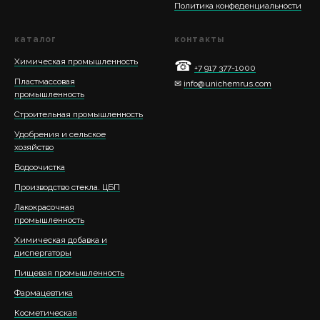
Политика конфеденциальности
каталог
контакты
Химическая промышленность
☎
+7 917 377-1000
Пластмассовая
✉
info@unichemrus.com
промышленность
Строительная промышленность
Удобрения и сельское
хозяйство
Водоочистка
Производство стекла. ЦБП
Лакокрасочная
промышленность
Химическая добавка и
диспергаторы
Пищевая промышленность
Фармацевтика
Косметическая